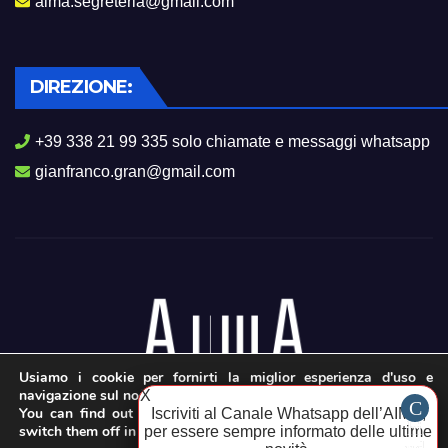
aima.segreteria@gmail.com
DIREZIONE:
+39 338 21 99 335 solo chiamate e messaggi whatsapp
gianfranco.gran@gmail.com
Usiamo i cookie per fornirti la miglior esperienza d'uso e
navigazione sul nostro sito web.
X
You can find out more about which cookies we are using or
Iscriviti al Canale Whatsapp dell’AIMA,
switch them off in
settings
.
per essere sempre informato delle ultime