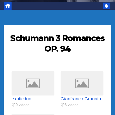
Schumann 3 Romances
OP. 94
exoticduo
Gianfranco Granata
0 videos
3 videos