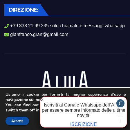
DIREZIONE:
+39 338 21 99 335 solo chiamate e messaggi whatsapp
gianfranco.gran@gmail.com
Usiamo i cookie per fornirti la miglior esperienza d'uso e
navigazione sul nostro sito web.
X
You can find out more about which cookies we are using or
Iscriviti al Canale Whatsapp dell’AIMA,
switch them off in
settings
.
per essere sempre informato delle ultime
novità.
Accetta
ISCRIZIONE