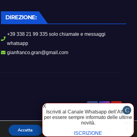
DIREZIONE:
+39 338 21 99 335 solo chiamate e messaggi
whatsapp
gianfranco.gran@gmail.com
X
Iscriviti al Canale Whatsapp dell’AIMA,
per essere sempre informato delle ultime
contattaci
novità.
Accetta
ISCRIZIONE